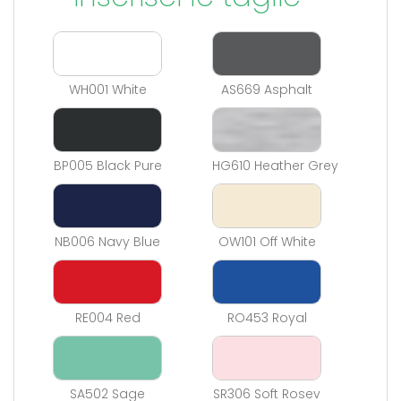
WH001 White
AS669 Asphalt
BP005 Black Pure
HG610 Heather Grey
NB006 Navy Blue
OW101 Off White
RE004 Red
RO453 Royal
SA502 Sage
SR306 Soft Rosev