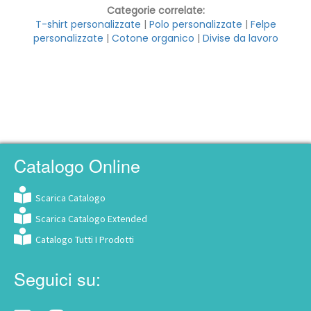
Categorie correlate:
T-shirt personalizzate
|
Polo personalizzate
|
Felpe
personalizzate
|
Cotone organico
|
Divise da lavoro
T-Shirt e Felpe con Logo Stampato, Polo
e Divise da Lavoro Personalizzate
Personalizza il tuo abbigliamento con stampa su
tessuto professionale
Catalogo Online
Scarica Catalogo
Scarica Catalogo Extended
Catalogo Tutti I Prodotti
Seguici su: