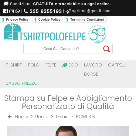
Spedizione
GRATUITA e tracciabile su ogni ordine.
335 8355193
|
|
sgridee@gmail.com
Privacy Policy
Cookie Policy
Termini e Condizioni
T-SHIRT
POLO
FELPE
ECO
LAVORO
CAPPELLI
BORSE
BASSO PREZZO
Stampa su Felpe e Abbigliamento
Personalizzato di Qualità
Home
>
Uomo
>
T-shirt
>
BCWU31B