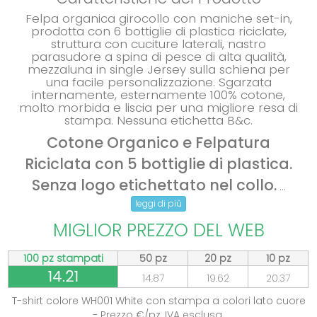
Felpa organica girocollo con maniche set-in,
prodotta con 6 bottiglie di plastica riciclate,
struttura con cuciture laterali, nastro
parasudore a spina di pesce di alta qualità,
mezzaluna in single Jersey sulla schiena per
una facile personalizzazione. Sgarzata
internamente, esternamente 100% cotone,
molto morbida e liscia per una migliore resa di
stampa. Nessuna etichetta B&c.
Cotone Organico e Felpatura
Riciclata con 5 bottiglie di plastica.
Senza logo etichettato nel collo.
...
leggi di più
MIGLIOR PREZZO DEL WEB
100 pz stampati
50 pz
20 pz
10 pz
14.21
14.87
19.62
20.37
T-shirt colore WH001 White con stampa a colori lato cuore
- Prezzo €/pz, IVA esclusa.