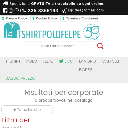
Spedizione
GRATUITA e tracciabile su ogni ordine.
335 8355193
|
|
sgridee@gmail.com
Privacy Policy
Cookie Policy
Termini e Condizioni
T-SHIRT
POLO
FELPE
ECO
LAVORO
CAPPELLI
BORSE
BASSO PREZZO
Risultati per corporate
0 articoli trovati nel catalogo.
Torna Indietro
Filtra per
0 prodotti