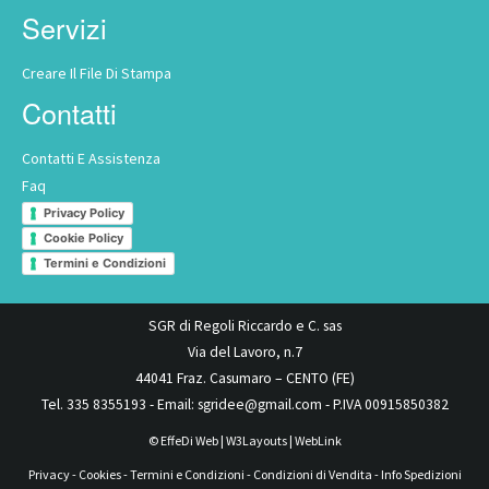
Servizi
Creare Il File Di Stampa
Contatti
Contatti E Assistenza
Faq
Privacy Policy
Cookie Policy
Termini e Condizioni
SGR di Regoli Riccardo e C. sas
Via del Lavoro, n.7
44041 Fraz. Casumaro – CENTO (FE)
Tel.
335 8355193
- Email:
sgridee@gmail.com
- P.IVA 00915850382
©
EffeDi Web
| W3Layouts |
WebLink
Privacy
-
Cookies
-
Termini e Condizioni
-
Condizioni di Vendita
-
Info Spedizioni