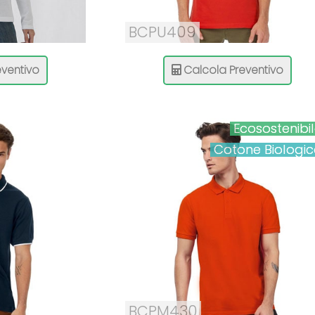
BCPU409
ventivo
Calcola Preventivo
Ecosostenibi
Cotone Biologi
BCPM430