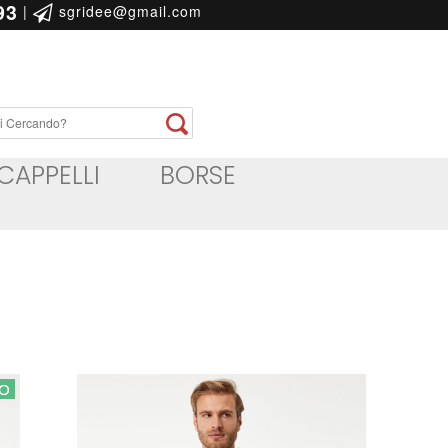
93
|
sgridee@gmail.com
CAPPELLI
BORSE
zo