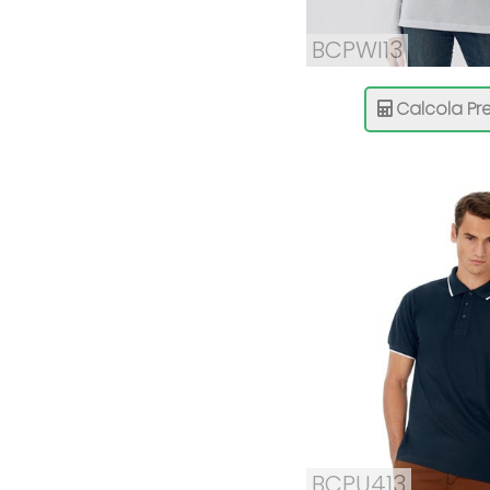
BCPWI13
Calcola Pre
BCPU413