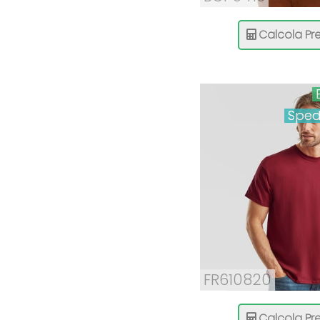
Calcola Pre
Sped
FR610820
Calcola Pre