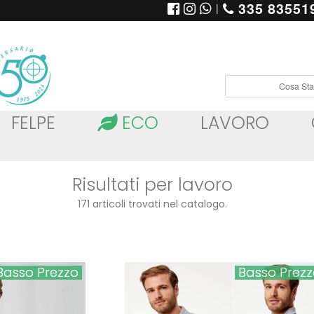
335 83551
|
.
FELPE
ECO
LAVORO
Risultati per lavoro
171 articoli trovati nel catalogo.
Basso Prezzo
Basso Prez