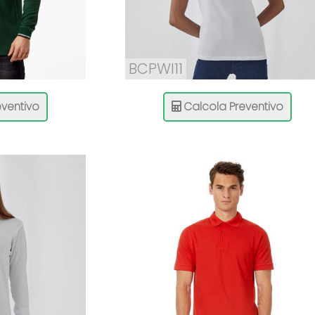
BCPWI11
ventivo
Calcola Preventivo